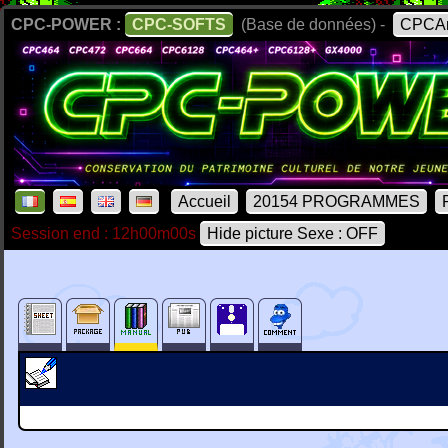
CPC-POWER :
CPC-SOFTS
(Base de données) -
CPCAr
Accueil
20154 PROGRAMMES
Session end : 12h00m00s
Hide picture Sexe : OFF