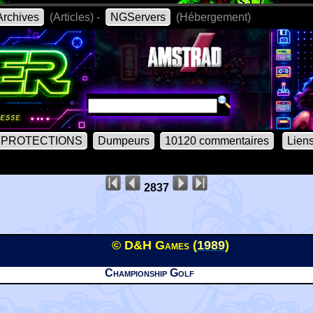
rchives
(Articles) -
NGServers
(Hébergement)
PROTECTIONS
Dumpeurs
10120 commentaires
Lien
2837
© D&H Games (
1989
)
Championship Golf