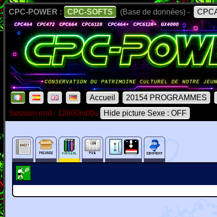
CPC-POWER :
CPC-SOFTS
(Base de données) -
CPCA
Accueil
20154 PROGRAMMES
Session end : 12h00m00s
Hide picture Sexe : OFF