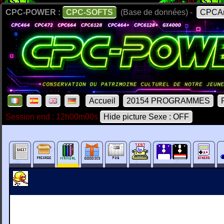
CPC-POWER :
CPC-SOFTS
(Base de données) -
CPCAr
Accueil
20154 PROGRAMMES
Session end : 12h00m00s
Hide picture Sexe : OFF