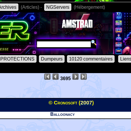
rchives
(Articles) -
NGServers
(Hébergement)
PROTECTIONS
Dumpeurs
10120 commentaires
Lien
3695
© Cronosoft (
2007
)
Balloonacy