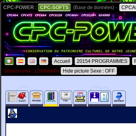
CPC-POWER :
CPC-SOFTS
(Base de données) -
CPCAr
Accueil
20154 PROGRAMMES
Session end : 12h00m00s
Hide picture Sexe : OFF