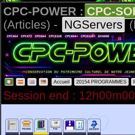
CPC-POWER :
CPC-SO
(Articles) -
NGServers
(
Accueil
20154 PROGRAMMES
Session end : 12h00m0