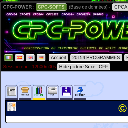
CPC-POWER :
CPC-SOFTS
(Base de données) -
CPCAr
Accueil
20154 PROGRAMMES
Session end : 12h00m00s
Hide picture Sexe : OFF
©