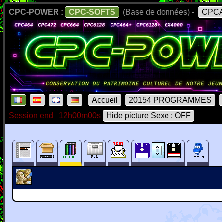
CPC-POWER :
CPC-SOFTS
(Base de données) -
CPCA
Accueil
20154 PROGRAMMES
Session end : 12h00m00s
Hide picture Sexe : OFF