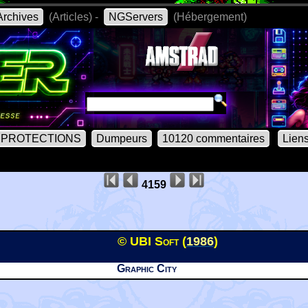
rchives
(Articles) -
NGServers
(Hébergement)
PROTECTIONS
Dumpeurs
10120 commentaires
Lien
4159
© UBI Soft (
1986
)
Graphic City