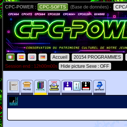
CPC-POWER :
CPC-SOFTS
(Base de données) -
CPCA
Accueil
20154 PROGRAMMES
Session end : 12h00m00s
Hide picture Sexe : OFF