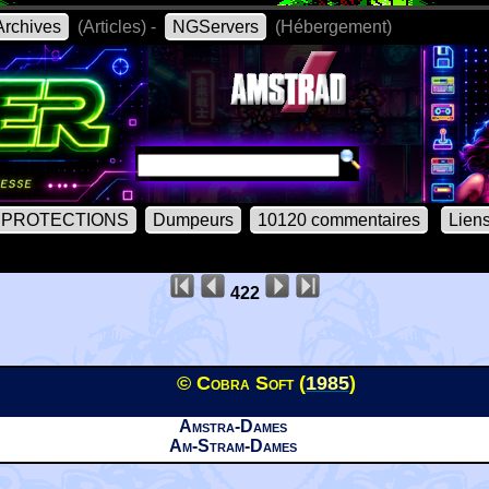
rchives
(Articles) -
NGServers
(Hébergement)
PROTECTIONS
Dumpeurs
10120 commentaires
Lien
422
© Cobra Soft (
1985
)
Amstra-Dames
Am-Stram-Dames