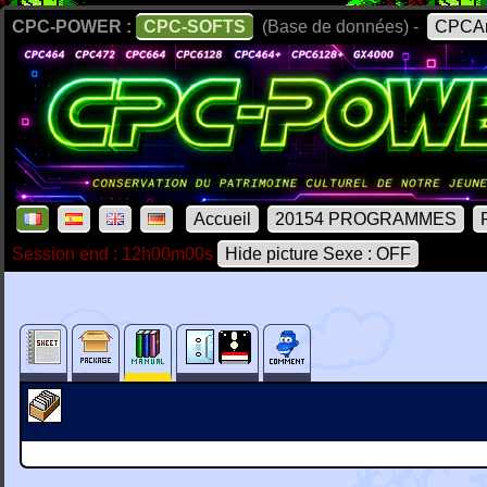
CPC-POWER :
CPC-SOFTS
(Base de données) -
CPCAr
Accueil
20154 PROGRAMMES
Session end : 12h00m00s
Hide picture Sexe : OFF