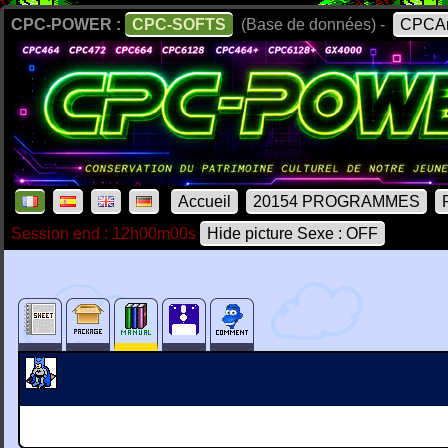
CPC-POWER :
CPC-SOFTS
(Base de données) -
CPCAr
Accueil
20154 PROGRAMMES
Session end : 12h00m00s
Hide picture Sexe : OFF