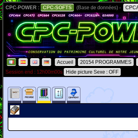
CPC-POWER :
CPC-SOFTS
(Base de données) -
CPCA
Accueil
20154 PROGRAMMES
Session end : 12h00m00s
Hide picture Sexe : OFF