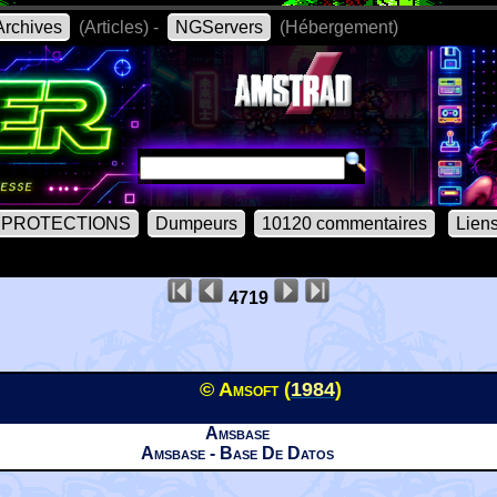
rchives
(Articles) -
NGServers
(Hébergement)
PROTECTIONS
Dumpeurs
10120 commentaires
Lien
4719
© Amsoft (
1984
)
Amsbase
Amsbase - Base De Datos