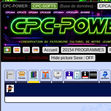
CPC-POWER :
CPC-SOFTS
(Base de données) -
CPCAr
Accueil
20154 PROGRAMMES
Session end : 12h00m00s
Hide picture Sexe : OFF