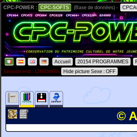
CPC-POWER :
CPC-SOFTS
(Base de données) -
CPCAr
Accueil
20154 PROGRAMMES
Session end : 12h00m00s
Hide picture Sexe : OFF
© A