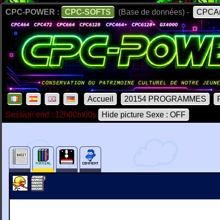
CPC-POWER :
CPC-SOFTS
(Base de données) -
CPCAr
Accueil
20154 PROGRAMMES
Session end : 12h00m00s
Hide picture Sexe : OFF