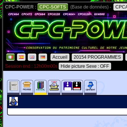
CPC-POWER :
CPC-SOFTS
(Base de données) -
CPCA
Accueil
20154 PROGRAMMES
Session end : 12h00m00s
Hide picture Sexe : OFF