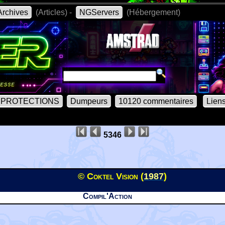
rchives
(Articles) -
NGServers
(Hébergement)
PROTECTIONS
Dumpeurs
10120 commentaires
Lien
5346
© Coktel Vision (
1987
)
Compil'Action