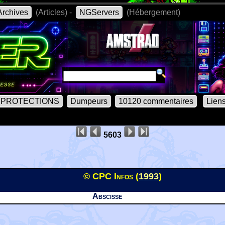
rchives
(Articles) -
NGServers
(Hébergement)
PROTECTIONS
Dumpeurs
10120 commentaires
Lien
5603
© CPC Infos (
1993
)
Abscisse