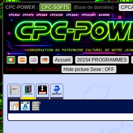
CPC-POWER :
CPC-SOFTS
(Base de données) -
CPCA
Accueil
20154 PROGRAMMES
Session end : 12h00m00s
Hide picture Sexe : OFF