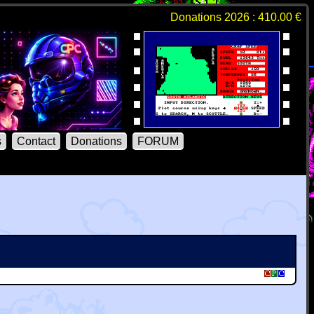
Donations 2026 : 410.00 €
s
Contact
Donations
FORUM