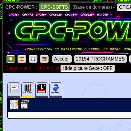
CPC-POWER :
CPC-SOFTS
(Base de données) -
CPCA
Accueil
20154 PROGRAMMES
Session end : 12h00m00s
Hide picture Sexe : OFF