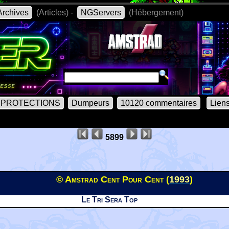
rchives
(Articles) -
NGServers
(Hébergement)
PROTECTIONS
Dumpeurs
10120 commentaires
Lien
5899
© Amstrad Cent Pour Cent (
1993
)
Le Tri Sera Top