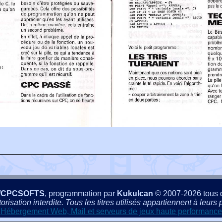
/CPCSOFTS
, programmation par
Kukulcan
© 2007-2026 tous d
isation interdite. Tous les titres utilisés appartiennent à leurs p
Hébergement Web, Mail et serveurs de jeux haute performance