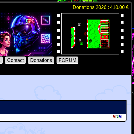
Donations 2026 : 410.00 €
s
Contact
Donations
FORUM