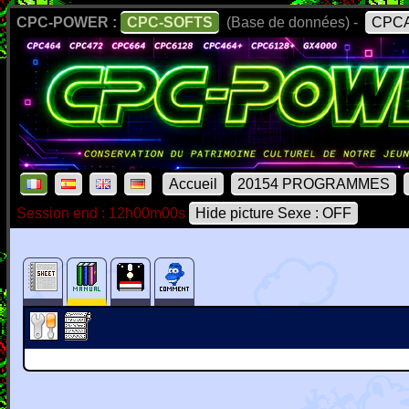
CPC-POWER :
CPC-SOFTS
(Base de données) -
CPCA
Accueil
20154 PROGRAMMES
Session end : 12h00m00s
Hide picture Sexe : OFF