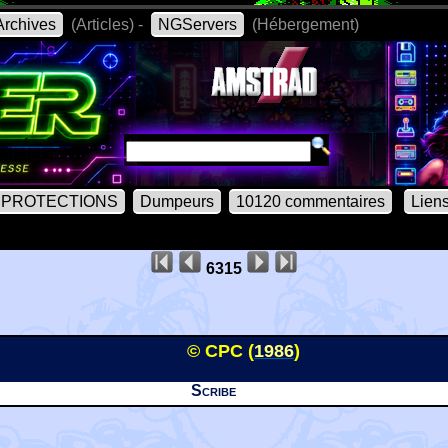
rchives
(Articles) -
NGServers
(Hébergement)
PROTECTIONS
Dumpeurs
10120 commentaires
Lien
6315
© CPC (
1986
)
Scribe