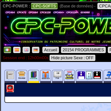
CPC-POWER :
CPC-SOFTS
(Base de données) -
CPCAr
Accueil
20154 PROGRAMMES
Session end : 12h00m00s
Hide picture Sexe : OFF