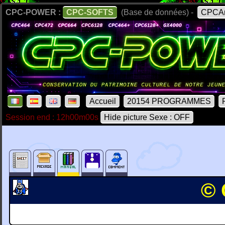
CPC-POWER :
CPC-SOFTS
(Base de données) -
CPCAr
Accueil
20154 PROGRAMMES
Session end : 12h00m00s
Hide picture Sexe : OFF
© 