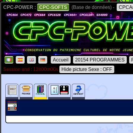
CPC-POWER :
CPC-SOFTS
(Base de données) -
CPCAr
Accueil
20154 PROGRAMMES
Session end : 12h00m00s
Hide picture Sexe : OFF