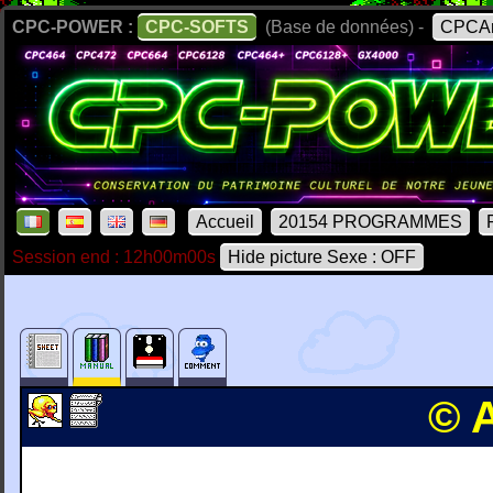
CPC-POWER :
CPC-SOFTS
(Base de données) -
CPCAr
Accueil
20154 PROGRAMMES
Session end : 12h00m00s
Hide picture Sexe : OFF
© 