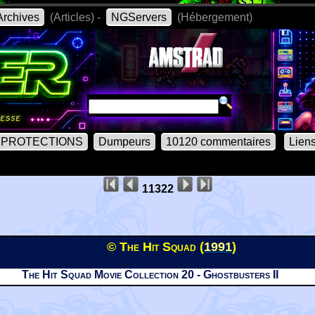
rchives
(Articles) -
NGServers
(Hébergement)
PROTECTIONS
Dumpeurs
10120 commentaires
Lien
11322
© The Hit Squad (
1991
)
The Hit Squad Movie Collection 20 - Ghostbusters II