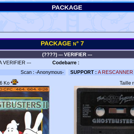
PACKAGE
PACKAGE n° 7
(????) --- VERIFIER ---
 A VERIFIER ---
Codebarre :
Scan : -Anonymous-
SUPPORT :
A RESCANNER
36 Ko
Taille 