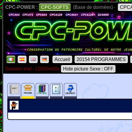
CPC-POWER :
CPC-SOFTS
(Base de données) -
CPCA
Accueil
20154 PROGRAMMES
Session end : 12h00m00s
Hide picture Sexe : OFF