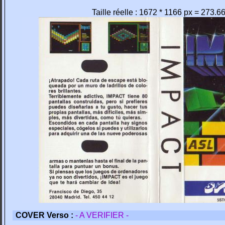
Taille réelle : 1672 * 1166 px = 273.6
COVER Verso :
- A VERIFIER -