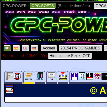
CPC-POWER :
CPC-SOFTS
(Base de données) -
CPCAr
Accueil
20154 PROGRAMMES
Session end : 12h00m00s
Hide picture Sexe : OFF
© A