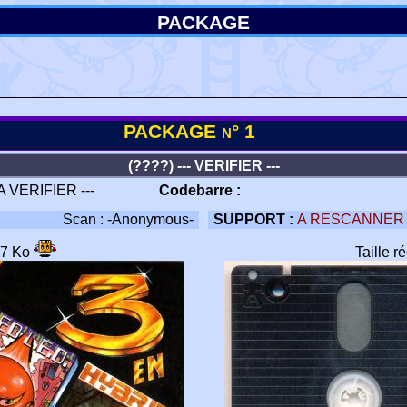
PACKAGE
PACKAGE n° 1
(????) --- VERIFIER ---
 A VERIFIER ---
Codebarre :
Scan : -Anonymous-
SUPPORT :
A RESCANNER
77 Ko
Taille r