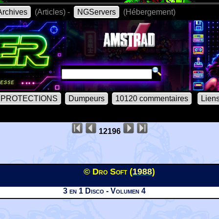
rchives
(Articles) -
NGServers
(Hébergement)
PROTECTIONS
Dumpeurs
10120 commentaires
Lien
12196
© Dro Soft (
1988
)
3 en 1 Disco - Volumen 4