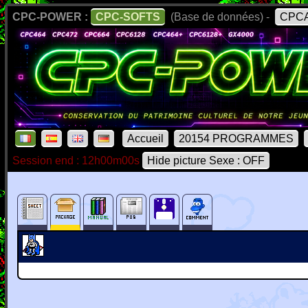
CPC-POWER :
CPC-SOFTS
(Base de données) -
CPCA
Accueil
20154 PROGRAMMES
Session end : 12h00m00s
Hide picture Sexe : OFF