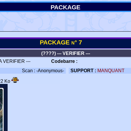
PACKAGE
PACKAGE n° 7
(????) --- VERIFIER ---
 A VERIFIER ---
Codebarre :
Scan : -Anonymous-
SUPPORT :
MANQUANT
.22 Ko