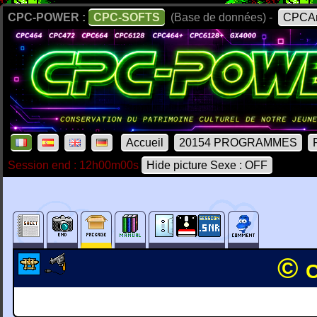
CPC-POWER :
CPC-SOFTS
(Base de données) -
CPCAr
Accueil
20154 PROGRAMMES
Session end : 12h00m00s
Hide picture Sexe : OFF
© 