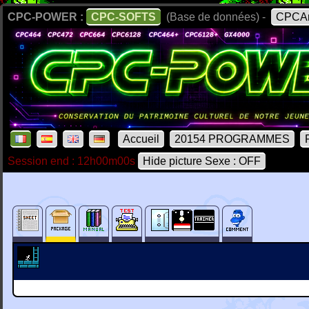
CPC-POWER :
CPC-SOFTS
(Base de données) -
CPCAr
Accueil
20154 PROGRAMMES
Session end : 12h00m00s
Hide picture Sexe : OFF