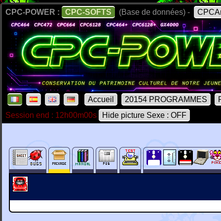
CPC-POWER :
CPC-SOFTS
(Base de données) -
CPCAr
Accueil
20154 PROGRAMMES
Session end : 12h00m00s
Hide picture Sexe : OFF