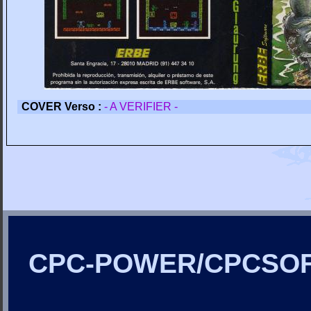
COVER Verso :
- A VERIFIER -
CPC-POWER/CPCSO