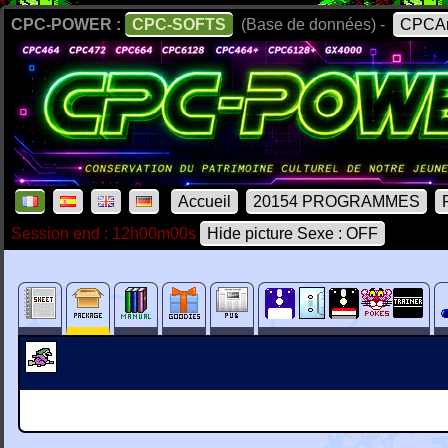
CPC-POWER :
CPC-SOFTS
(Base de données) -
CPCAr
Accueil
20154 PROGRAMMES
Session end : 12h00m00s
Hide picture Sexe : OFF