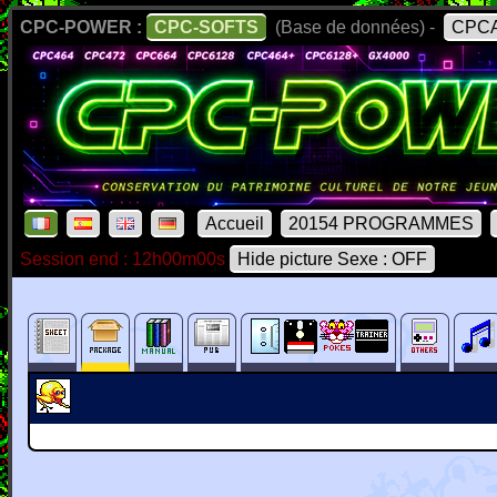
CPC-POWER :
CPC-SOFTS
(Base de données) -
CPCA
Accueil
20154 PROGRAMMES
Session end : 12h00m00s
Hide picture Sexe : OFF