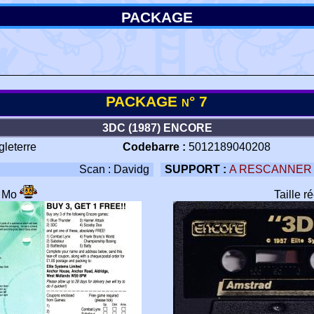
PACKAGE
PACKAGE n° 7
3DC (1987) ENCORE
gleterre
Codebarre :
5012189040208
Scan : Davidg
SUPPORT :
A RESCANNER
1 Mo
Taille r