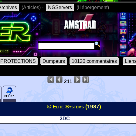
rchives
(Articles) -
NGServers
(Hébergement)
PROTECTIONS
Dumpeurs
10120 commentaires
Lien
211
© Elite Systems (
1987
)
3DC