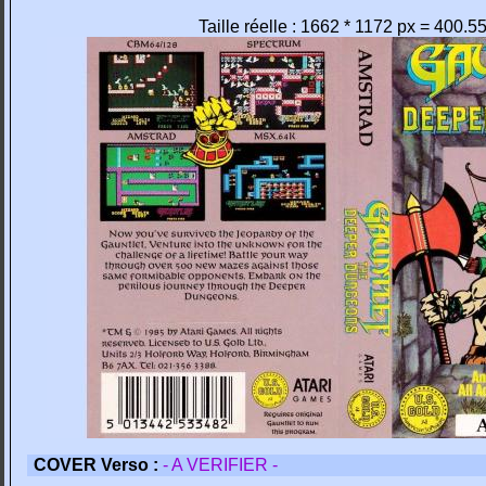
Taille réelle : 1662 * 1172 px = 400.5
COVER Verso :
- A VERIFIER -