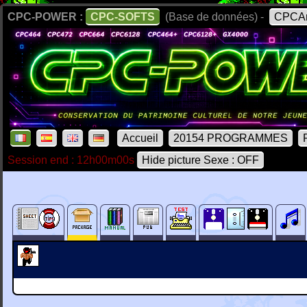
CPC-POWER :
CPC-SOFTS
(Base de données) -
CPCAr
Accueil
20154 PROGRAMMES
Session end : 12h00m00s
Hide picture Sexe : OFF