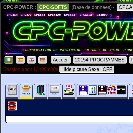
CPC-POWER :
CPC-SOFTS
(Base de données) -
CPCAr
Accueil
20154 PROGRAMMES
Session end : 12h00m00s
Hide picture Sexe : OFF