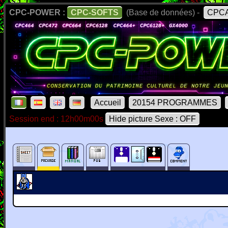
CPC-POWER :
CPC-SOFTS
(Base de données) -
CPCA
Accueil
20154 PROGRAMMES
Session end : 12h00m00s
Hide picture Sexe : OFF