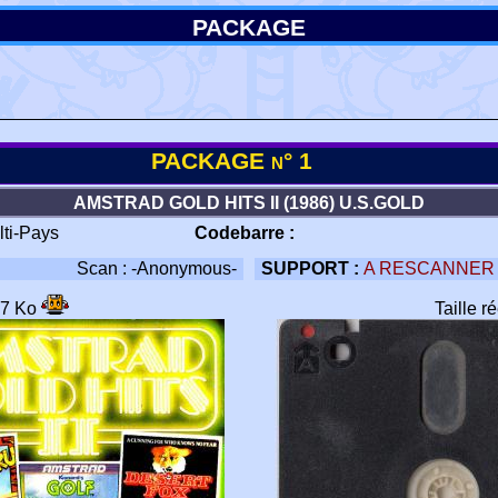
PACKAGE
PACKAGE n° 1
AMSTRAD GOLD HITS II (1986) U.S.GOLD
lti-Pays
Codebarre :
Scan : -Anonymous-
SUPPORT :
A RESCANNER
47 Ko
Taille r