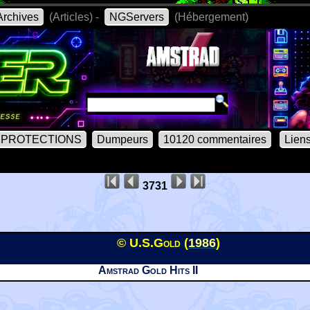
rchives
(Articles) -
NGServers
(Hébergement)
PROTECTIONS
Dumpeurs
10120 commentaires
Lien
3731
© U.S.Gold (
1986
)
Amstrad Gold Hits II