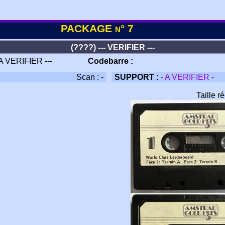
PACKAGE n° 7
(????) --- VERIFIER ---
 A VERIFIER ---
Codebarre :
Scan : -
SUPPORT :
- A VERIFIER -
Taille r