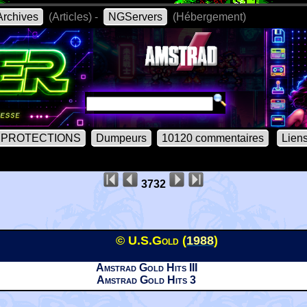
rchives
(Articles) -
NGServers
(Hébergement)
PROTECTIONS
Dumpeurs
10120 commentaires
Lien
3732
© U.S.Gold (
1988
)
Amstrad Gold Hits III
Amstrad Gold Hits 3