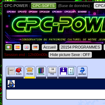
CPC-POWER :
CPC-SOFTS
(Base de données) -
CPCA
Accueil
20154 PROGRAMMES
Session end : 12h00m00s
Hide picture Sexe : OFF