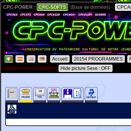
CPC-POWER :
CPC-SOFTS
(Base de données) -
CPCAr
Accueil
20154 PROGRAMMES
Session end : 12h00m00s
Hide picture Sexe : OFF