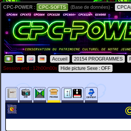
CPC-POWER :
CPC-SOFTS
(Base de données) -
CPCAr
Accueil
20154 PROGRAMMES
Session end : 12h00m00s
Hide picture Sexe : OFF
©