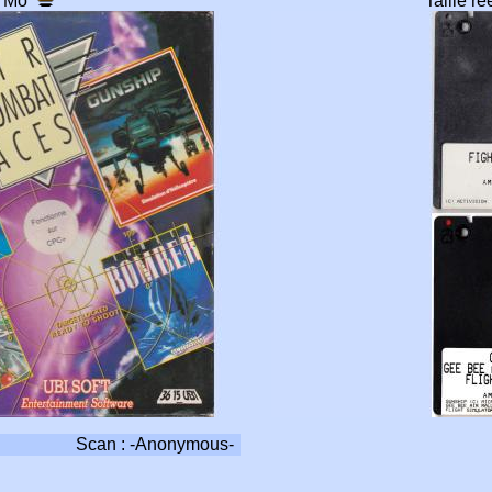
1 Mo
Taille r
Scan : -Anonymous-