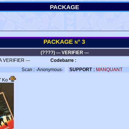
PACKAGE
PACKAGE n° 3
(????) --- VERIFIER ---
 A VERIFIER ---
Codebarre :
Scan : -Anonymous-
SUPPORT :
MANQUANT
7 Ko