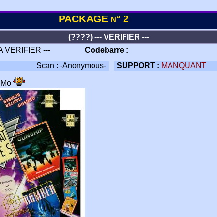
PACKAGE n° 2
(????) --- VERIFIER ---
 A VERIFIER ---
Codebarre :
Scan : -Anonymous-
SUPPORT :
MANQUANT
4 Mo