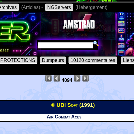
rchives
(Articles) -
NGServers
(Hébergement)
PROTECTIONS
Dumpeurs
10120 commentaires
Lien
4094
© UBI Soft (
1991
)
Air Combat Aces