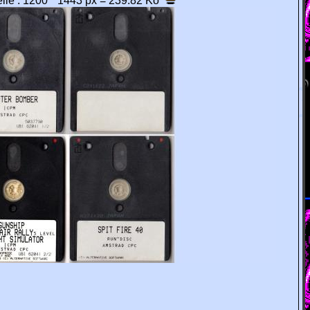
éelle : 1200 * 1443 px = 239.82 Ko