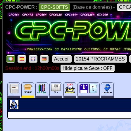
CPC-POWER :
CPC-SOFTS
(Base de données) -
CPCA
Accueil
20154 PROGRAMMES
Session end : 12h00m00s
Hide picture Sexe : OFF