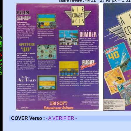
Taille réelle : 4451 * 2799 px = 1.3
COVER Verso :
- A VERIFIER -