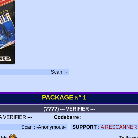
Scan : -
PACKAGE n° 1
(????) --- VERIFIER ---
 A VERIFIER ---
Codebarre :
Scan : -Anonymous-
SUPPORT :
A RESCANNER