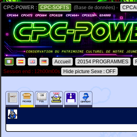
CPC-POWER :
CPC-SOFTS
(Base de données) -
CPCAr
Accueil
20154 PROGRAMMES
Session end : 12h00m00s
Hide picture Sexe : OFF