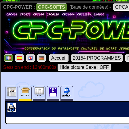
CPC-POWER :
CPC-SOFTS
(Base de données) -
CPCAr
Accueil
20154 PROGRAMMES
Session end : 12h00m00s
Hide picture Sexe : OFF