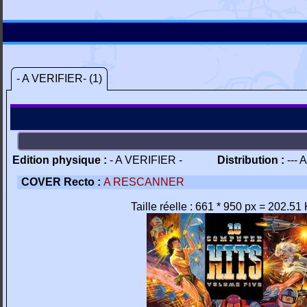
- A VERIFIER- (1)
Edition physique :
- A VERIFIER -
Distribution :
--- 
COVER Recto :
A RESCANNER
Taille réelle : 661 * 950 px = 202.51