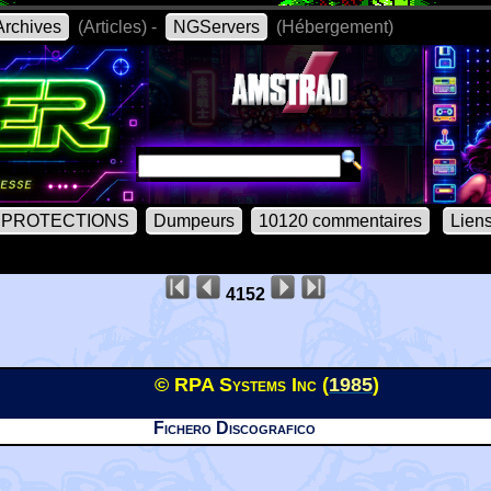
rchives
(Articles) -
NGServers
(Hébergement)
PROTECTIONS
Dumpeurs
10120 commentaires
Lien
4152
© RPA Systems Inc (
1985
)
Fichero Discografico