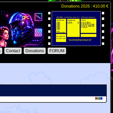
Donations 2026 : 410.00 €
s
Contact
Donations
FORUM