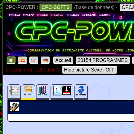
CPC-POWER :
CPC-SOFTS
(Base de données) -
CPCA
Accueil
20154 PROGRAMMES
Session end : 12h00m00s
Hide picture Sexe : OFF