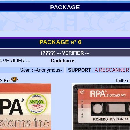
PACKAGE
PACKAGE n° 6
(????) --- VERIFIER ---
 A VERIFIER ---
Codebarre :
Scan : -Anonymous-
SUPPORT :
A RESCANNER
52 Ko
Taille 