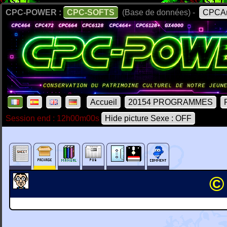
CPC-POWER :
CPC-SOFTS
(Base de données) -
CPCAr
Accueil
20154 PROGRAMMES
Session end : 12h00m00s
Hide picture Sexe : OFF
©