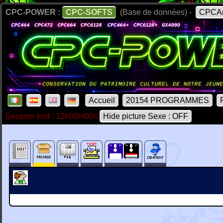
CPC-POWER :
CPC-SOFTS
(Base de données) -
CPCAr
Accueil
20154 PROGRAMMES
Session end : 12h00m00s
Hide picture Sexe : OFF