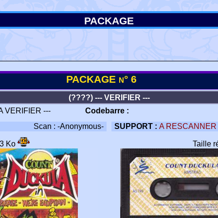
PACKAGE
PACKAGE n° 6
(????) --- VERIFIER ---
 A VERIFIER ---
Codebarre :
Scan : -Anonymous-
SUPPORT :
A RESCANNER
53 Ko
Taille 