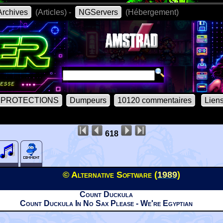
rchives
(Articles) -
NGServers
(Hébergement)
PROTECTIONS
Dumpeurs
10120 commentaires
Lien
618
© Alternative Software (
1989
)
Count Duckula
Count Duckula In No Sax Please - We're Egyptian