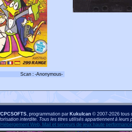
Scan : -Anonymous-
/CPCSOFTS
, programmation par
Kukulcan
© 2007-2026 tous d
isation interdite. Tous les titres utilisés appartiennent à leurs p
Hébergement Web, Mail et serveurs de jeux haute performance