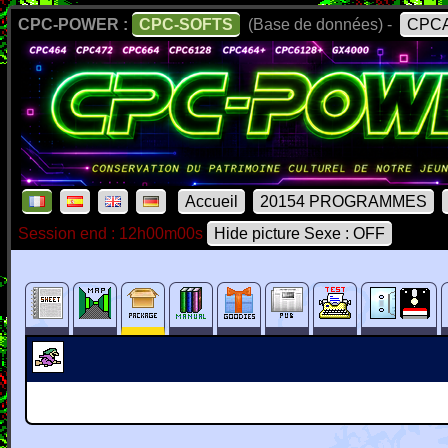
CPC-POWER :
CPC-SOFTS
(Base de données) -
CPCA
Accueil
20154 PROGRAMMES
Session end : 12h00m00s
Hide picture Sexe : OFF