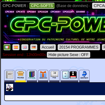
CPC-POWER :
CPC-SOFTS
(Base de données) -
CPCAr
Accueil
20154 PROGRAMMES
Session end : 12h00m00s
Hide picture Sexe : OFF