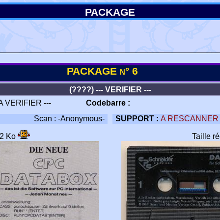
PACKAGE
PACKAGE n° 6
(????) --- VERIFIER ---
 A VERIFIER ---
Codebarre :
Scan : -Anonymous-
SUPPORT :
A RESCANNER
92 Ko
Taille r