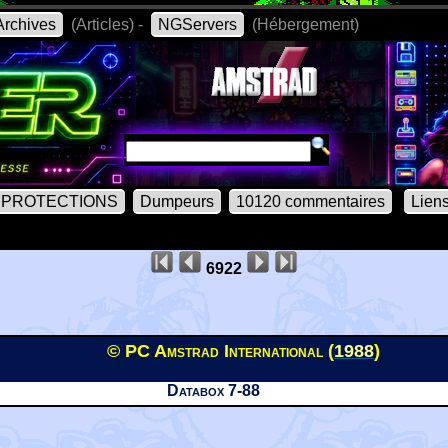
rchives
(Articles) -
NGServers
(Hébergement)
PROTECTIONS
Dumpeurs
10120 commentaires
Lien
6922
© PC Amstrad International (
1988
)
Databox 7-88