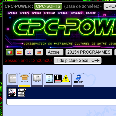
CPC-POWER :
CPC-SOFTS
(Base de données) -
CPCA
Accueil
20154 PROGRAMMES
Session end : 12h00m00s
Hide picture Sexe : OFF