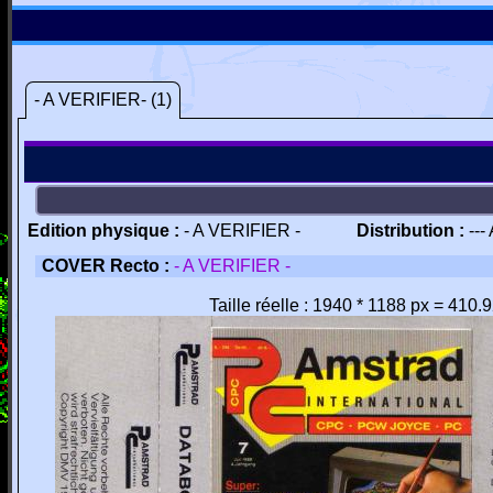
- A VERIFIER- (1)
Edition physique :
- A VERIFIER -
Distribution :
---
COVER Recto :
- A VERIFIER -
Taille réelle : 1940 * 1188 px = 410.