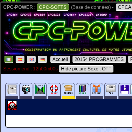
CPC-POWER :
CPC-SOFTS
(Base de données) -
CPCAr
Accueil
20154 PROGRAMMES
Session end : 12h00m00s
Hide picture Sexe : OFF