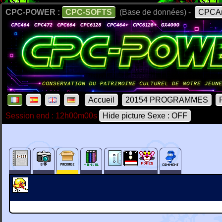
CPC-POWER :
CPC-SOFTS
(Base de données) -
CPCAr
Accueil
20154 PROGRAMMES
Session end : 12h00m00s
Hide picture Sexe : OFF