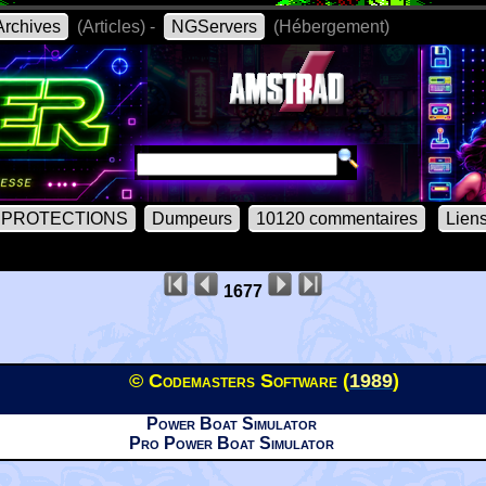
rchives
(Articles) -
NGServers
(Hébergement)
PROTECTIONS
Dumpeurs
10120 commentaires
Lien
1677
© Codemasters Software (
1989
)
Power Boat Simulator
Pro Power Boat Simulator