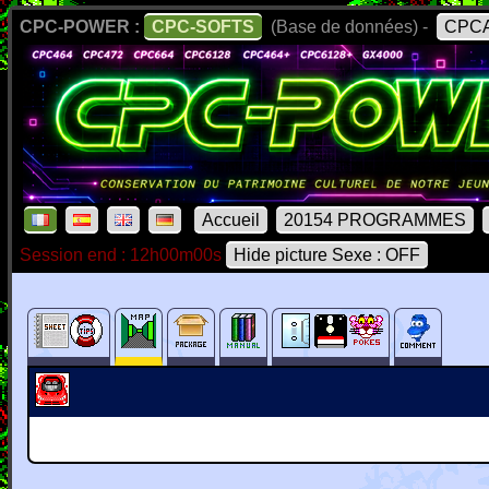
CPC-POWER :
CPC-SOFTS
(Base de données) -
CPCA
Accueil
20154 PROGRAMMES
Session end : 12h00m00s
Hide picture Sexe : OFF